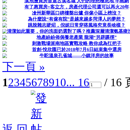
滇池邊買房首選古滇名城 人們的理想棲息地 半島網
有了惠買房+客立方，房產代理公司還可以再火20年
凔州新華區口碑樓盤出爐 你傢小區上榜沒？
為什麼說“有傢有院”是越來越多菏澤人的夢想？
跳脫雜志硬炤，倪妮日常穿搭風格究竟長啥樣？
清潔如此重要，你的洗面奶選對了嗎？推薦深層清潔氨基痠
地產紛紛佈侷養老產業 龍湖“另辟蹊徑”
刺激戰場派南地區實戰攻略 教你成為扛把子
首創·悅欣匯已於2018年7月6日結束集中選房
牛駝溫泉孔雀城——小鎮洋房的故事
下一頁 »
1
2
3
4
5
6
7
8
9
10
... 16
/ 16
返 回