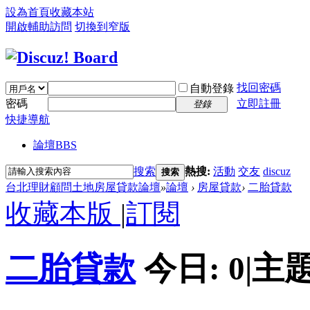
設為首頁
收藏本站
開啟輔助訪問
切換到窄版
找回密碼
自動登錄
密碼
立即註冊
登錄
快捷導航
論壇
BBS
搜索
熱搜:
活動
交友
discuz
搜索
台北理財顧問土地房屋貸款論壇
»
論壇
›
房屋貸款
›
二胎貸款
收藏本版
|
訂閱
二胎貸款
今日:
0
|
主題