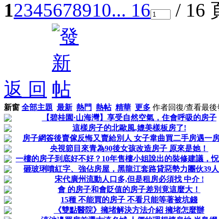
1
2
3
4
5
6
7
8
9
10
... 16
/ 16
返 回
新窗
全部主題
最新
熱門
熱帖
精華
更多
作者
回復/查看
最後
【碧桂園·山海灣】享受自然空氣，住會呼吸的房子
這樣房子的北歐風,媲美樣板房了!
房子網簽後賣傢反悔又賣給別人 女子韋曲買二手房遇一
央視節目來青為90後女孩改造房子 原來是她！
一樓的房子到底好不好？10年售樓小姐說出的裝修建議，
砸玻琍噴紅字、強佔房屋，黑龍江套路貸惡勢力團伙39
宋代廣州流動人口多,但是租房必須找 中介 !
會 的房子和會貶值的房子差別竟這麼大！
15種 不能買的房子 不看只能等著被坑錢
《雙點醫院》擁堵解決方法介紹 擁堵怎麼辦