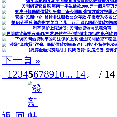
张某等诉颜某彬民間借貸纠纷虚假诉讼监督系列
民間網貸套路深 海南一學生借款2000元一個月背万
郑爽张恒民間借貸纠纷案二审今開庭 张恒方首次披露证
安徽“民間中介”被控非法吸收公众存款 举报者系多名
情侣分手后 都告對方欠自己几十万元!這起民間借貸纠纷
利率保护上限過低? 民間借貸转向隐秘角落
民間借貸新规有漏洞?机构称钻空子仍能做出70%的高利貸 魔鬼
下调民間借貸利率的司法保护上限 促进民間借貸平稳健
涉嫌“套路貸”诈骗、民間借貸纠纷高達142件? 外贸信托發表
【揭露金融消费陷阱】民間借貸“以房抵债”套路
下一頁 »
1
2
3
4
5
6
7
8
9
10
... 14
/ 1
返 回