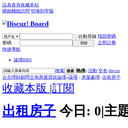
設為首頁
收藏本站
開啟輔助訪問
切換到窄版
找回密碼
自動登錄
密碼
立即註冊
登錄
快捷導航
論壇
BBS
搜索
熱搜:
活動
交友
discuz
搜索
台北理財顧問土地房屋貸款論壇
»
論壇
›
房屋處理
›
出租房子
收藏本版
|
訂閱
出租房子
今日:
0
|
主題