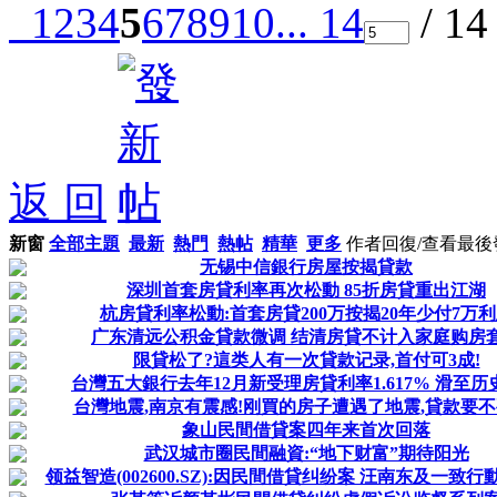
1
2
3
4
5
6
7
8
9
10
... 14
/ 1
返 回
新窗
全部主題
最新
熱門
熱帖
精華
更多
作者
回復/查看
最後
无锡中信銀行房屋按揭貸款
深圳首套房貸利率再次松動 85折房貸重出江湖
杭房貸利率松動:首套房貸200万按揭20年少付7万
广东清远公积金貸款微调 结清房貸不计入家庭购房
限貸松了?這类人有一次貸款记录,首付可3成!
台灣五大銀行去年12月新受理房貸利率1.617% 滑至历
台灣地震,南京有震感!刚買的房子遭遇了地震,貸款要不
象山民間借貸案四年来首次回落
武汉城市圈民間融資:“地下财富”期待阳光
领益智造(002600.SZ):因民間借貸纠纷案 汪南东及一致行動