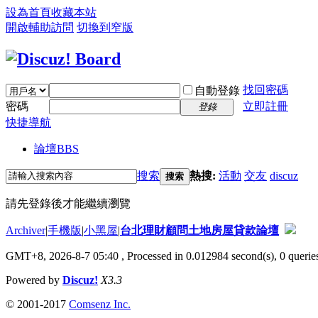
設為首頁
收藏本站
開啟輔助訪問
切換到窄版
找回密碼
自動登錄
密碼
立即註冊
登錄
快捷導航
論壇
BBS
搜索
熱搜:
活動
交友
discuz
搜索
請先登錄後才能繼續瀏覽
Archiver
|
手機版
|
小黑屋
|
台北理財顧問土地房屋貸款論壇
GMT+8, 2026-8-7 05:40
, Processed in 0.012984 second(s), 0 queries
Powered by
Discuz!
X3.3
© 2001-2017
Comsenz Inc.