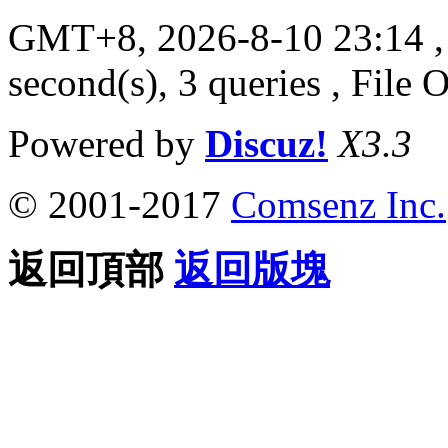
GMT+8, 2026-8-10 23:14
,
second(s), 3 queries , File 
Powered by
Discuz!
X3.3
© 2001-2017
Comsenz Inc.
返回頂部
返回版塊