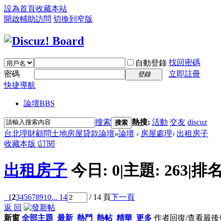
設為首頁
收藏本站
開啟輔助訪問
切換到窄版
找回密碼
自動登錄
密碼
立即註冊
登錄
快捷導航
論壇
BBS
搜索
熱搜:
活動
交友
discuz
搜索
台北理財顧問土地房屋貸款論壇
»
論壇
›
房屋處理
›
出租房子
收藏本版
|
訂閱
出租房子
今日:
0
|
主題:
263
|
排名
1
2
3
4
5
6
7
8
9
10
... 14
/ 14 頁
下一頁
返 回
新窗
全部主題
最新
熱門
熱帖
精華
更多
作者
回復/查看
最後