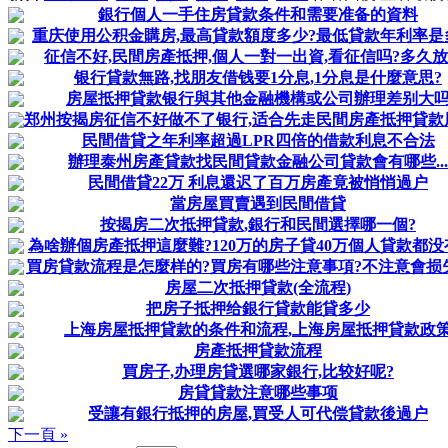
銀行個人一手住房貸款条件和需要准备的資料
重庆使用公积金購房,最高貸款額度多少?最低貸款年利率是
征信不好,民間房產抵押,個人一對一出資,看征信吗?多久放
银行貸款無路,找朋友借钱要1分息,1分息是什麼意思?
房屋抵押貸款银行與其他金融機構或公司辦理差别大
郑州按揭房征信不好做不了银行,适合先走民間房產抵押貸款
民間借貸之年利率超過LPR四倍的借款利息不合法
辦理泰州房產貸款找民間貸款金融公司貸款會有哪些...
民間借貸22万 利息還迟了百万房產竟被悄悄過户
當房屋買賣遇到民間借貸
按揭房二次抵押貸款,銀行和民間選擇哪一個?
為啥辦個房產抵押這麼難?120万的房子貸40万個人貸款都没有大
買房貸款流程是怎麼样的?買房有哪些注意事項?不注意會损
房屋二次抵押貸款(全流程)
把房子抵押给銀行貸款能貸多少
上海房屋抵押貸款的条件和流程,上海房屋抵押貸款政
房產抵押貸款流程
買房子,办理房貸選哪家銀行,比较好呢?
房貸貸款注意哪些事项
受讓有銀行抵押的房屋,買受人可代偿貸款後過户
下一頁 »