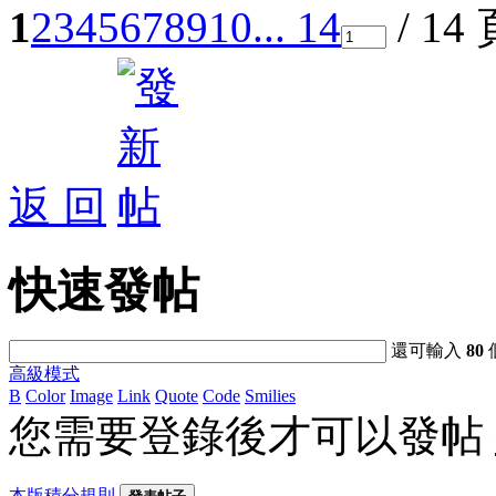
1
2
3
4
5
6
7
8
9
10
... 14
/ 14
返 回
快速發帖
還可輸入
80
高級模式
B
Color
Image
Link
Quote
Code
Smilies
您需要登錄後才可以發帖
本版積分規則