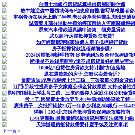
台灣土地銀行房貸試算提供房屋即時估價
放牛娃逆袭中醫领域傳奇!他患癌自醫,書写草根醫者奋
車祸骨折在病床上躺了半年,老公身為骨科醫生,却没進過
試管婴儿部分辅助生殖治療項目纳入河南醫保報销
屏東汽車借款認真讓申請第二個房屋貸款
武汉建行房屋抵押貸款怎麼貸?
如何輕鬆辦理张家港個人房子抵押銀行貸款
房子抵押貸款流程详细步骤?
2024房屋抵押辦理指南:從申请到放款全程保姆级攻
断供是不是錢房两空?還不起房貸最好的解决辦法
1000亿“租赁住房貸款支持计劃”加速落地
還在還貸款的房子,怎麼买卖最合适?
最新通知!昆明市继续上浮二孩、三孩家庭公积金貸款
江門:阶段性提高多子女家庭公积金貸款额度 支持改善性
昆明市继续上浮生育二孩、三孩的缴存人家庭住房公积金貸
考上了!因學费太贵放弃升本?生源地助學貸款了解一
廣州房子二次抵押貸款20万一年多少利息?非銀行,一年432
详解丨2024北京房產抵押貸款保姆级攻略指南
LPR更新啦!最新圖解民間借貸利率司法保護上線!
天津辦理房抵貸款需要什麼手续及注意事項
下一頁 »