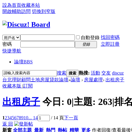
設為首頁
收藏本站
開啟輔助訪問
切換到窄版
找回密碼
自動登錄
密碼
立即註冊
登錄
快捷導航
論壇
BBS
搜索
熱搜:
活動
交友
discuz
搜索
台北理財顧問土地房屋貸款論壇
»
論壇
›
房屋處理
›
出租房子
收藏本版
|
訂閱
出租房子
今日:
0
|
主題:
263
|
排名
1
2
3
4
5
6
7
8
9
10
... 14
/ 14 頁
下一頁
返 回
新窗
全部主題
最新
熱門
熱帖
精華
更多
作者
回復/查看
最後