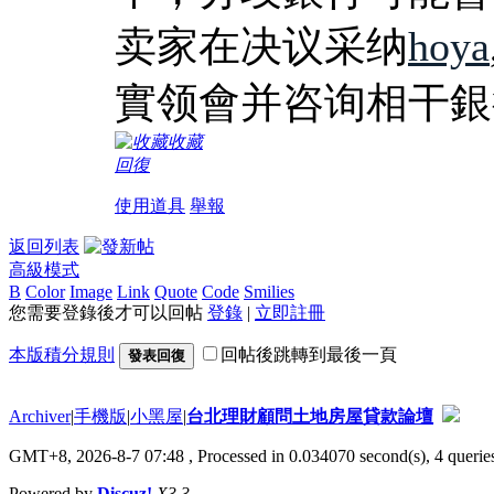
卖家在决议采纳
hoya
實领會并咨询相干銀
收藏
回復
使用道具
舉報
返回列表
高級模式
B
Color
Image
Link
Quote
Code
Smilies
您需要登錄後才可以回帖
登錄
|
立即註冊
本版積分規則
回帖後跳轉到最後一頁
發表回復
Archiver
|
手機版
|
小黑屋
|
台北理財顧問土地房屋貸款論壇
GMT+8, 2026-8-7 07:48
, Processed in 0.034070 second(s), 4 queries
Powered by
Discuz!
X3.3