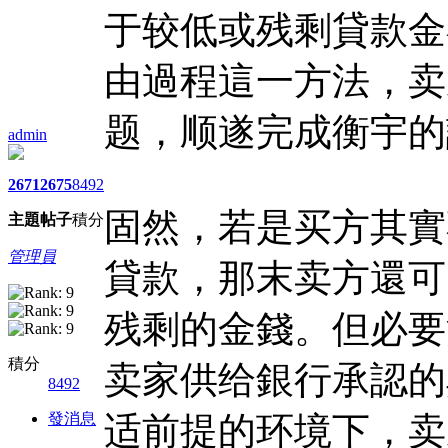
于较低或残剩貸款金
由過程這一方法，卖
题，顺遂完成衡宇的
admin
2671
2675
8492
固然，若是买方其實
主題
帖子
積分
管理員
貸款，那末卖方還可
残剩的金錢。但必要
積分
卖家供给銀行承認的
8492
發消息
适前提的环境下，卖