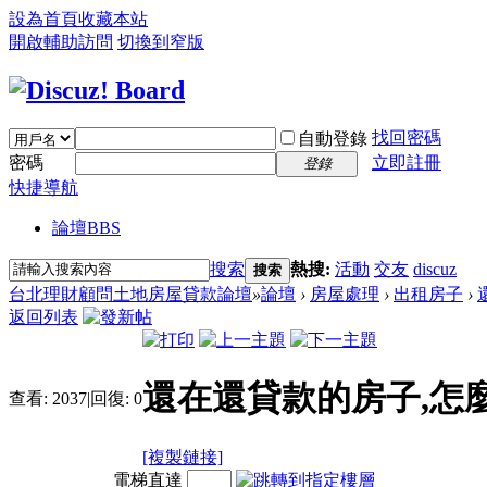
設為首頁
收藏本站
開啟輔助訪問
切換到窄版
找回密碼
自動登錄
密碼
立即註冊
登錄
快捷導航
論壇
BBS
搜索
熱搜:
活動
交友
discuz
搜索
台北理財顧問土地房屋貸款論壇
»
論壇
›
房屋處理
›
出租房子
›
返回列表
還在還貸款的房子,怎
查看:
2037
|
回復:
0
[複製鏈接]
電梯直達