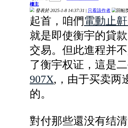
樓主
發表於 2025-1-8 14:37:31
|
只看該作者
起首，咱們
電動止鼾
就是即使衡宇的貸款
交易。但此進程并不
了衡宇权证，這是二
907X
,，由于买卖两
的。
對付那些還没有结清