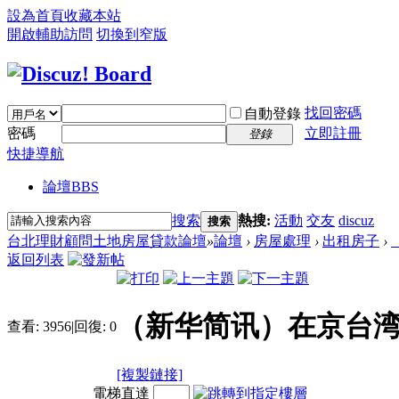
設為首頁
收藏本站
開啟輔助訪問
切換到窄版
找回密碼
自動登錄
密碼
立即註冊
登錄
快捷導航
論壇
BBS
搜索
熱搜:
活動
交友
discuz
搜索
台北理財顧問土地房屋貸款論壇
»
論壇
›
房屋處理
›
出租房子
›
返回列表
（新华简讯）在京台
查看:
3956
|
回復:
0
[複製鏈接]
電梯直達