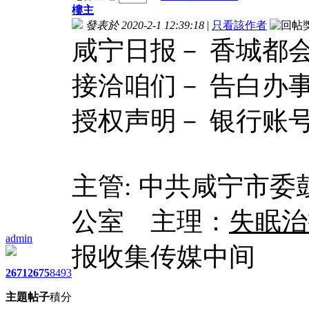
樓主
發表於 2020-2-1 12:39:18
|
只看該作者
咸宁日报－ 香城都
接洽咱们－ 告白办
授权声明－ 银行账号
主管: 中共咸宁市
公室 主理：
失眠治
admin
报收集传媒中间
2671
2675
8493
主題
帖子
積分