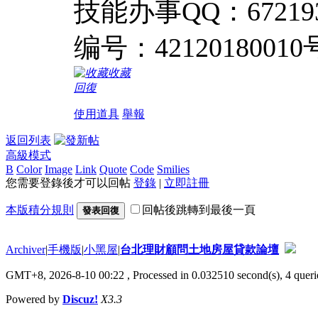
技能办事QQ：6721
编号：42120180010
收藏
回復
使用道具
舉報
返回列表
高級模式
B
Color
Image
Link
Quote
Code
Smilies
您需要登錄後才可以回帖
登錄
|
立即註冊
本版積分規則
回帖後跳轉到最後一頁
發表回復
Archiver
|
手機版
|
小黑屋
|
台北理財顧問土地房屋貸款論壇
GMT+8, 2026-8-10 00:22
, Processed in 0.032510 second(s), 4 querie
Powered by
Discuz!
X3.3