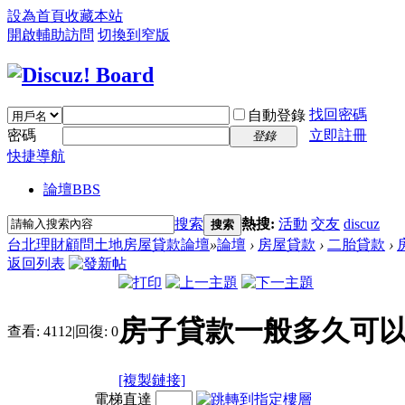
設為首頁
收藏本站
開啟輔助訪問
切換到窄版
找回密碼
自動登錄
密碼
立即註冊
登錄
快捷導航
論壇
BBS
搜索
熱搜:
活動
交友
discuz
搜索
台北理財顧問土地房屋貸款論壇
»
論壇
›
房屋貸款
›
二胎貸款
›
返回列表
房子貸款一般多久可以
查看:
4112
|
回復:
0
[複製鏈接]
電梯直達