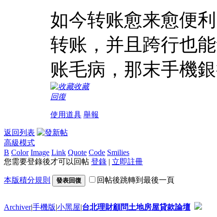
如今转账愈来愈便利
转账，并且跨行也能
账毛病，那末手機銀
收藏
回復
使用道具
舉報
返回列表
高級模式
B
Color
Image
Link
Quote
Code
Smilies
您需要登錄後才可以回帖
登錄
|
立即註冊
本版積分規則
回帖後跳轉到最後一頁
發表回復
Archiver
|
手機版
|
小黑屋
|
台北理財顧問土地房屋貸款論壇