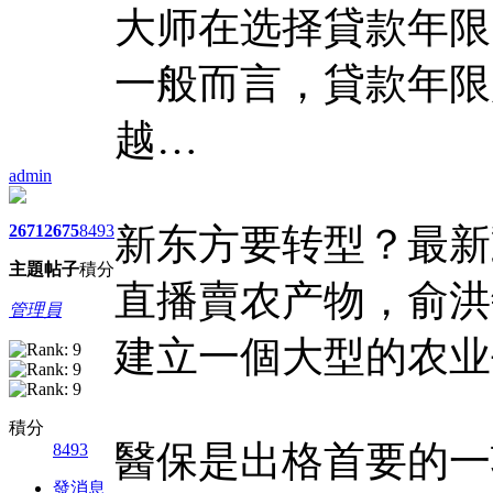
大师在选择貸款年限
一般而言，貸款年限
越…
admin
2671
2675
8493
新东方要转型？最新
主題
帖子
積分
直播賣农产物，俞洪
管理員
建立一個大型的农业
積分
醫保是出格首要的一
8493
發消息